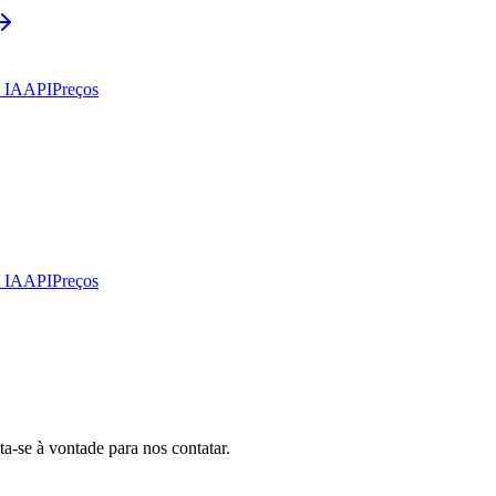
m IA
API
Preços
m IA
API
Preços
a-se à vontade para nos contatar.