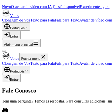
Novo
O avatar de vídeo com IA já está disponível
Experimente agora
Voicv
Clonagem de Voz
Texto para Fala
Fala para Texto
Avatar de vídeo co
Português
Entrar
Abrir menu principal
Voicv
Fechar menu
Clonagem de Voz
Texto para Fala
Fala para Texto
Avatar de vídeo co
Português
Entrar
Fale Conosco
Tem uma pergunta? Temos as respostas. Para consultas adicionais, sint