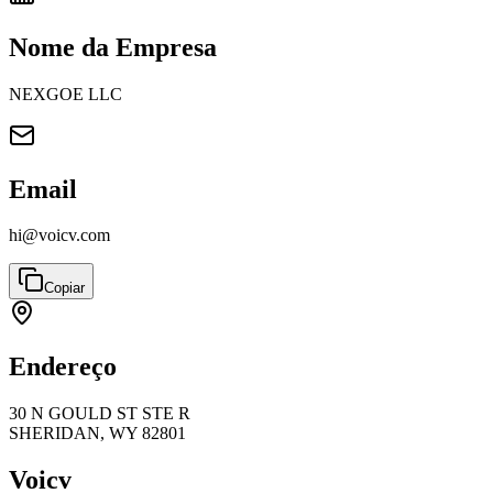
Nome da Empresa
NEXGOE LLC
Email
hi@voicv.com
Copiar
Endereço
30 N GOULD ST STE R
SHERIDAN, WY 82801
Voicv