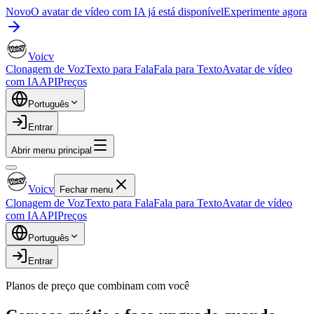
Novo
O avatar de vídeo com IA já está disponível
Experimente agora
Voicv
Clonagem de Voz
Texto para Fala
Fala para Texto
Avatar de vídeo
com IA
API
Preços
Português
Entrar
Abrir menu principal
Voicv
Fechar menu
Clonagem de Voz
Texto para Fala
Fala para Texto
Avatar de vídeo
com IA
API
Preços
Português
Entrar
Planos de preço que combinam com você