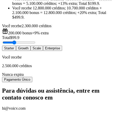
bonus
=
5.100.000 créditos
;
+13%
extra
;
Total
$
199.9
.
Você recebe
12.800.000 créditos
;
10.700.000 créditos
+
2.100.000
bonus
=
12.800.000 créditos
;
+20%
extra
;
Total
$
499.9
.
Você recebe
2.300.000 créditos
200.000
bonus
+9%
extra
Total
$
99.9
Starter
Growth
Scale
Enterprise
Você recebe
2.500.000 créditos
Nunca expira
Pagamento Único
Para dúvidas ou assistência, entre em
contato conosco em
hi@voicv.com