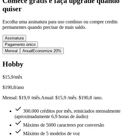
Comece grátis e faça upgrade quando
quiser
Escolha uma assinatura para uso contínuo ou compre credits
permanentes quando precisar de mais saldo.
Assinatura
Pagamento único
Mensal
Anual
Economize 20%
Hobby
$
15,9
/mês
$
190,8
/ano
Mensal
: $
19,9
/mês
.
Anual
: $
15,9
/mês
.
$190,8 /ano.
300.000 créditos por mês, reiniciados mensalmente
(aproximadamente 6,9 horas de áudio)
Máximo de 5000 caracteres por conversão
Máximo de 5 modelos de voz