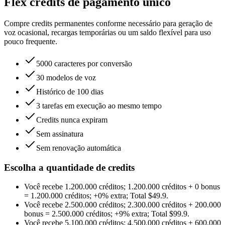
Flex credits de pagamento único
Compre credits permanentes conforme necessário para geração de
voz ocasional, recargas temporárias ou um saldo flexível para uso
pouco frequente.
5000 caracteres por conversão
30 modelos de voz
Histórico de 100 dias
3 tarefas em execução ao mesmo tempo
Credits nunca expiram
Sem assinatura
Sem renovação automática
Escolha a quantidade de credits
Você recebe
1.200.000 créditos
;
1.200.000 créditos
+
0
bonus
=
1.200.000 créditos
;
+0%
extra
;
Total
$
49.9
.
Você recebe
2.500.000 créditos
;
2.300.000 créditos
+
200.000
bonus
=
2.500.000 créditos
;
+9%
extra
;
Total
$
99.9
.
Você recebe
5.100.000 créditos
;
4.500.000 créditos
+
600.000