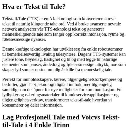
Hva er Tekst til Tale?
Tekst-til-Tale (TTS) er en AI-teknologi som konverterer skrevet
tekst til naturlig klingende talte ord. Ved å bruke avanserte nevrale
nettverk analyserer vår TTS-teknologi tekst og genererer
menneskelignende tale som fanger opp korrekt intonasjon, rytme og
følelsesmessige nyanser.
Denne kraftige teknologien har utviklet seg fra enkle robotstemmer
til bemerkelsesverdig livaktig talesyntese. Dagens TTS-systemer kan
justere tone, høydelag, hastighet og til og med legge til naturlige
elementer som pauser, åndedrag og følelsesmessige uttrykk, noe som
skaper lyd som er nesten umulig å skille fra menneskelig tale.
Perfekt for innholdsskapere, lærere, tilgjengelighetsforkjempere og
bedrifter, gjør TTS-teknologi digitalt innhold mer tilgjengelig
samtidig som det åpner for nye muligheter for kommunikasjon. Fra
lydbøker og e-læringsmaterialer til kundeserviceapplikasjoner og
tilgjengelighetsverktøy, transformerer tekst-til-tale hvordan vi
konsumerer og deler informasjon.
Lag Profesjonell Tale med Voicvs Tekst-
til-Tale i 4 Enkle Trinn