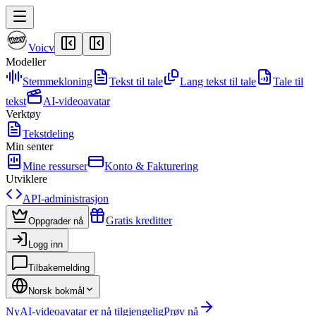
Voicv
Modeller
Stemmekloning
Tekst til tale
Lang tekst til tale
Tale til
tekst
AI-videoavatar
Verktøy
Tekstdeling
Min senter
Mine ressurser
Konto & Fakturering
Utviklere
API-administrasjon
Gratis kreditter
Oppgrader nå
Logg inn
Tilbakemelding
Norsk bokmål
Ny
AI-videoavatar er nå tilgjengelig
Prøv nå