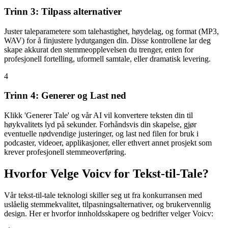
Trinn 3: Tilpass alternativer
Juster taleparametere som talehastighet, høydelag, og format (MP3,
WAV) for å finjustere lydutgangen din. Disse kontrollene lar deg
skape akkurat den stemmeopplevelsen du trenger, enten for
profesjonell fortelling, uformell samtale, eller dramatisk levering.
4
Trinn 4: Generer og Last ned
Klikk 'Generer Tale' og vår AI vil konvertere teksten din til
høykvalitets lyd på sekunder. Forhåndsvis din skapelse, gjør
eventuelle nødvendige justeringer, og last ned filen for bruk i
podcaster, videoer, applikasjoner, eller ethvert annet prosjekt som
krever profesjonell stemmeoverføring.
Hvorfor Velge Voicv for Tekst-til-Tale?
Vår tekst-til-tale teknologi skiller seg ut fra konkurransen med
uslåelig stemmekvalitet, tilpasningsalternativer, og brukervennlig
design. Her er hvorfor innholdsskapere og bedrifter velger Voicv: