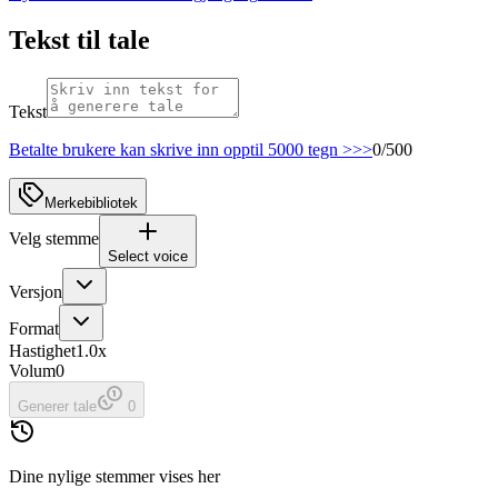
Tekst til tale
Tekst
Betalte brukere kan skrive inn opptil 5000 tegn >>>
0
/
500
Merkebibliotek
Velg stemme
Select voice
Versjon
Format
Hastighet
1.0x
Volum
0
Generer tale
0
Dine nylige stemmer vises her