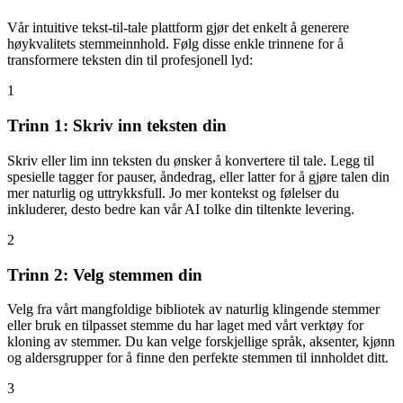
Vår intuitive tekst-til-tale plattform gjør det enkelt å generere
høykvalitets stemmeinnhold. Følg disse enkle trinnene for å
transformere teksten din til profesjonell lyd:
1
Trinn 1: Skriv inn teksten din
Skriv eller lim inn teksten du ønsker å konvertere til tale. Legg til
spesielle tagger for pauser, åndedrag, eller latter for å gjøre talen din
mer naturlig og uttrykksfull. Jo mer kontekst og følelser du
inkluderer, desto bedre kan vår AI tolke din tiltenkte levering.
2
Trinn 2: Velg stemmen din
Velg fra vårt mangfoldige bibliotek av naturlig klingende stemmer
eller bruk en tilpasset stemme du har laget med vårt verktøy for
kloning av stemmer. Du kan velge forskjellige språk, aksenter, kjønn
og aldersgrupper for å finne den perfekte stemmen til innholdet ditt.
3