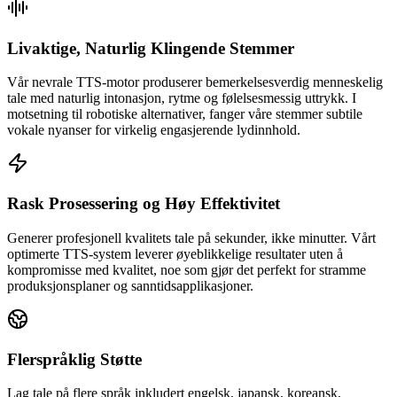
Livaktige, Naturlig Klingende Stemmer
Vår nevrale TTS-motor produserer bemerkelsesverdig menneskelig
tale med naturlig intonasjon, rytme og følelsesmessig uttrykk. I
motsetning til robotiske alternativer, fanger våre stemmer subtile
vokale nyanser for virkelig engasjerende lydinnhold.
Rask Prosessering og Høy Effektivitet
Generer profesjonell kvalitets tale på sekunder, ikke minutter. Vårt
optimerte TTS-system leverer øyeblikkelige resultater uten å
kompromisse med kvalitet, noe som gjør det perfekt for stramme
produksjonsplaner og sanntidsapplikasjoner.
Flerspråklig Støtte
Lag tale på flere språk inkludert engelsk, japansk, koreansk,