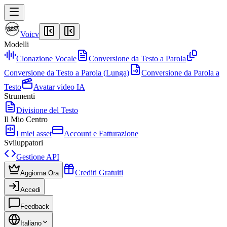
Voicv
Modelli
Clonazione Vocale
Conversione da Testo a Parola
Conversione da Testo a Parola (Lunga)
Conversione da Parola a
Testo
Avatar video IA
Strumenti
Divisione del Testo
Il Mio Centro
I miei asset
Account e Fatturazione
Sviluppatori
Gestione API
Crediti Gratuiti
Aggiorna Ora
Accedi
Feedback
Italiano