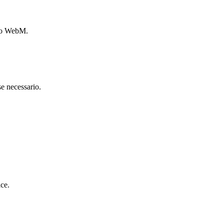
 o WebM.
e necessario.
ice.