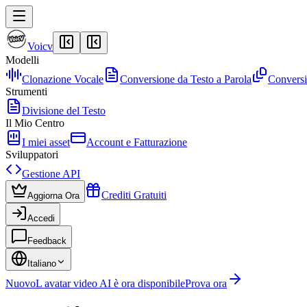
Voicv
Modelli
Clonazione Vocale
Conversione da Testo a Parola
Conversi
Strumenti
Divisione del Testo
Il Mio Centro
I miei asset
Account e Fatturazione
Sviluppatori
Gestione API
Crediti Gratuiti
Aggiorna Ora
Accedi
Feedback
Italiano
Nuovo
L avatar video AI è ora disponibile
Prova ora