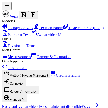
Voicv
Modèles
Clonage de Voix
Texte en Parole
Texte en Parole (Long)
Parole en Texte
Avatar vidéo IA
Outils
Division de Texte
Mon Centre
Mes ressources
Compte & Facturation
Développeurs
Gestion API
Crédits Gratuits
Mettre à Niveau Maintenant
Connexion
Retour d'information
Français
Nouveau
L avatar vidéo IA est maintenant disponible
Essayer