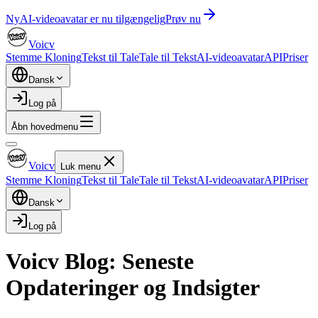
Ny
AI-videoavatar er nu tilgængelig
Prøv nu
Voicv
Stemme Kloning
Tekst til Tale
Tale til Tekst
AI-videoavatar
API
Priser
Dansk
Log på
Åbn hovedmenu
Voicv
Luk menu
Stemme Kloning
Tekst til Tale
Tale til Tekst
AI-videoavatar
API
Priser
Dansk
Log på
Voicv Blog: Seneste
Opdateringer og Indsigter