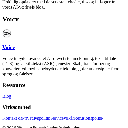
Hold dig opdateret med de seneste nyheder, tips og indsigter fra
vores AI-værktøjs blog.
Voicv
Voicv
Voicv tilbyder avanceret AI-drevet stemmekloning, tekst-til-tale
(TTS) og tale-til-tekst (ASR) tjenester. Skab, transformer og
konverter lyd med banebrydende teknologi, der understøtter flere
sprog og følelser.
Ressource
Blog
Virksomhed
Kontakt os
Privatlivspolitik
Servicevilkår
Refusionspolitik
©
2026
Voicv
.
Alle rettigheder forbeholdes.