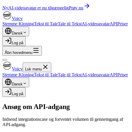
Ny
AI-videoavatar er nu tilgængelig
Prøv nu
Voicv
Stemme Kloning
Tekst til Tale
Tale til Tekst
AI-videoavatar
API
Priser
Dansk
Log på
Åbn hovedmenu
Voicv
Luk menu
Stemme Kloning
Tekst til Tale
Tale til Tekst
AI-videoavatar
API
Priser
Dansk
Log på
Ansøg om API-adgang
Indsend integrationscase og forventet volumen til gennemgang af
API-adgang.