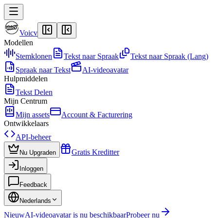
Voicv
Modellen
Stemklonen
Tekst naar Spraak
Tekst naar Spraak (Lang)
Spraak naar Tekst
AI-videoavatar
Hulpmiddelen
Tekst Delen
Mijn Centrum
Mijn assets
Account & Facturering
Ontwikkelaars
API-beheer
Gratis Kreditter
Nu Upgraden
Inloggen
Feedback
Nederlands
Nieuw
AI-videoavatar is nu beschikbaar
Probeer nu