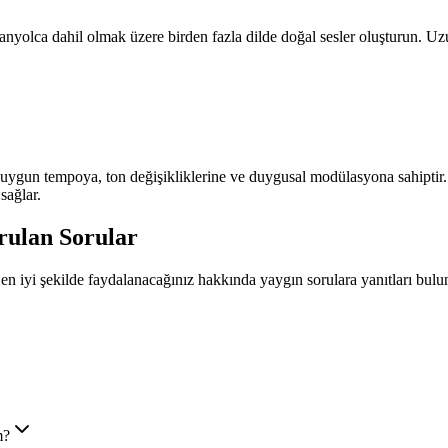
yolca dahil olmak üzere birden fazla dilde doğal sesler oluşturun. Uzun
uygun tempoya, ton değişikliklerine ve duygusal modülasyona sahiptir. B
sağlar.
orulan Sorular
 en iyi şekilde faydalanacağınız hakkında yaygın sorulara yanıtları bulu
m?