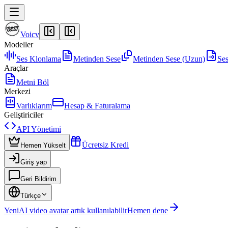
Voicv
Modeller
Ses Klonlama
Metinden Sese
Metinden Sese (Uzun)
Se
Araçlar
Metni Böl
Merkezi
Varlıklarım
Hesap & Faturalama
Geliştiriciler
API Yönetimi
Ücretsiz Kredi
Hemen Yükselt
Giriş yap
Geri Bildirim
Türkçe
Yeni
AI video avatar artık kullanılabilir
Hemen dene