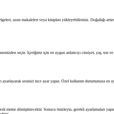
geleri, uzun makaleleri veya kitapları yükleyebilirsiniz. Doğallığı artı
nemizden seçin. İçeriğiniz için en uygun anlatıcıyı cinsiyet, yaş, ton v
arı ayarlayarak sesinizi ince ayar yapın. Özel kullanım durumunuza en 
sesli metne dönüştürecektir. Sonucu önizleyin, gerekli ayarlamaları yapın
ndirin.