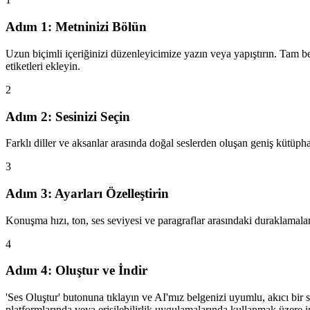
Adım 1: Metninizi Bölün
Uzun biçimli içeriğinizi düzenleyicimize yazın veya yapıştırın. Tam bel
etiketleri ekleyin.
2
Adım 2: Sesinizi Seçin
Farklı diller ve aksanlar arasında doğal seslerden oluşan geniş kütüpha
3
Adım 3: Ayarları Özelleştirin
Konuşma hızı, ton, ses seviyesi ve paragraflar arasındaki duraklamal
4
Adım 4: Oluştur ve İndir
'Ses Oluştur' butonuna tıklayın ve AI'mız belgenizi uyumlu, akıcı bir 
platformlarında veya erişilebilirlik uygulamalarında kullanmak üzere i