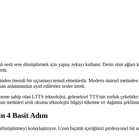
ı sesli sese dönüştürmek için yapay zekayı kullanır. Derin sinir ağları
tir.
nden önemli bir sıçramayı temsil etmektedir. Modern sinirsel metinden s
n anlatımından ayırt edilemez sesler üretir.
i öneme sahip olan LTTS teknolojisi, geleneksel TTS'nin zorluk çekebilec
n metinleri sesli okuma teknolojisi bilgiyi tüketme ve dağıtma şeklimiz
in 4 Basit Adım
dönüştürmeyi kolaylaştırıyor. Uzun biçimli içeriğinizi profesyonel bir a