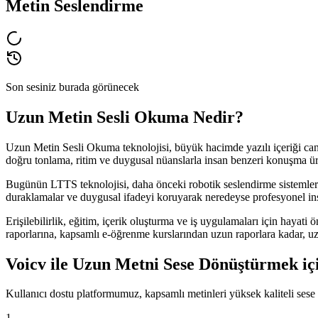
Metin Seslendirme
Son sesiniz burada görünecek
Uzun Metin Sesli Okuma Nedir?
Uzun Metin Sesli Okuma teknolojisi, büyük hacimde yazılı içeriği canl
doğru tonlama, ritim ve duygusal nüanslarla insan benzeri konuşma üre
Bugünün LTTS teknolojisi, daha önceki robotik seslendirme sistemleri
duraklamalar ve duygusal ifadeyi koruyarak neredeyse profesyonel insa
Erişilebilirlik, eğitim, içerik oluşturma ve iş uygulamaları için hayat
raporlarına, kapsamlı e-öğrenme kurslarından uzun raporlara kadar, uzu
Voicv ile Uzun Metni Sese Dönüştürmek iç
Kullanıcı dostu platformumuz, kapsamlı metinleri yüksek kaliteli sese 
1