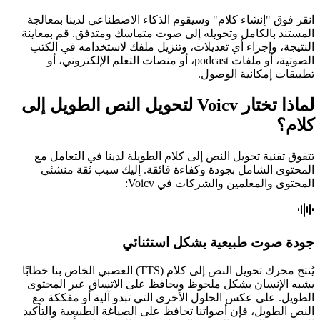
انقر فوق "إنشاء كلام" وسيقوم الذكاء الاصطناعي لدينا بمعالجة
المستند بالكامل وتحويله إلى صوت متماسك ومتدفق. قم بمعاينة
النتيجة، وإجراء أي تعديلات، وتنزيل ملفك لاستخدامه في الكتب
الصوتية، أو ملفات podcast، أو منصات التعلم الإلكتروني، أو
تطبيقات إمكانية الوصول.
لماذا تختار Voicv لتحويل النص الطويل إلى
كلام؟
تتفوق تقنية تحويل النص إلى كلام الطويلة لدينا في التعامل مع
المحتوى الشامل بجودة وكفاءة فائقة. إليك سبب ثقة منشئي
المحتوى والمعلمين والشركات في Voicv:
جودة صوت طبيعية بشكل استثنائي
يُنتج محرك تحويل النص إلى كلام (TTS) العصبي الخاص بنا خطابًا
يشبه الإنسان بشكل ملحوظ ويحافظ على الاتساق عبر المحتوى
الطويل. على عكس الحلول الأخرى التي تبدو آلية أو مفككة مع
النص الطويل، فإن أصواتنا تحافظ على الصياغة الطبيعية والتأكيد