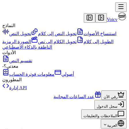
Voicv
النماذج
استنساخ الأصوات
تحويل النص إلى كلام
تحويل النص
الطويل إلى كلام
تحويل الكلام إلى نص
الصورة الرمزية
الناطقة بالذكاء الاصطناعي
الأدوات
تقسيم النص
-معدني؟
أصولي
معلومات فوترة الحساب
المطورون
إدارة API
عدد الساعات المجانية
رقي الآن
سجل الدخول
الملاحظات والتعليقات
العربية