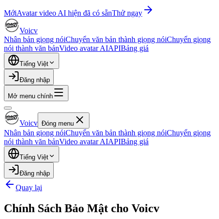
Mới
Avatar video AI hiện đã có sẵn
Thử ngay
Voicv
Nhân bản giọng nói
Chuyển văn bản thành giọng nói
Chuyển giọng
nói thành văn bản
Video avatar AI
API
Bảng giá
Tiếng Việt
Đăng nhập
Mở menu chính
Voicv
Đóng menu
Nhân bản giọng nói
Chuyển văn bản thành giọng nói
Chuyển giọng
nói thành văn bản
Video avatar AI
API
Bảng giá
Tiếng Việt
Đăng nhập
Quay lại
Chính Sách Bảo Mật cho Voicv