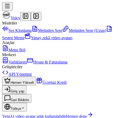
Voicv
Modeller
Ses Klonlama
Metinden Sese
Metinden Sese (Uzun)
Sesten Metne
Yapay zekâ video avatarı
Araçlar
Metni Böl
Merkezi
Varlıklarım
Hesap & Faturalama
Geliştiriciler
API Yönetimi
Ücretsiz Kredi
Hemen Yükselt
Giriş yap
Geri Bildirim
Türkçe
Yeni
AI video avatar artık kullanılabilir
Hemen dene